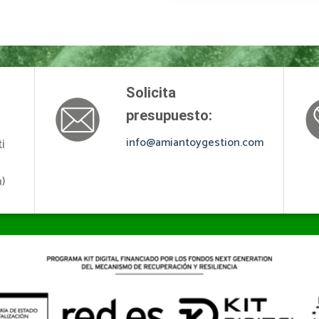
Solicita
presupuesto:
info@amiantoygestion.com
i
)