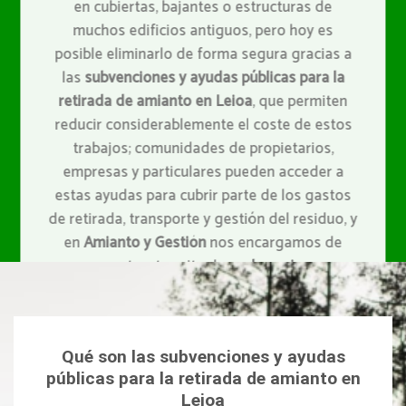
en cubiertas, bajantes o estructuras de
muchos edificios antiguos, pero hoy es
posible eliminarlo de forma segura gracias a
las
subvenciones y ayudas públicas para la
retirada de amianto en Leioa
, que permiten
reducir considerablemente el coste de estos
trabajos; comunidades de propietarios,
empresas y particulares pueden acceder a
estas ayudas para cubrir parte de los gastos
de retirada, transporte y gestión del residuo, y
en
Amianto y Gestión
nos encargamos de
asesorarte y tramitar las
subvenciones y
ayudas públicas para la retirada de amianto
en Leioa
, además de realizar la retirada con
todas las garantías legales, técnicas y de
Qué son las subvenciones y ayudas
seguridad.
públicas para la retirada de amianto en
Leioa