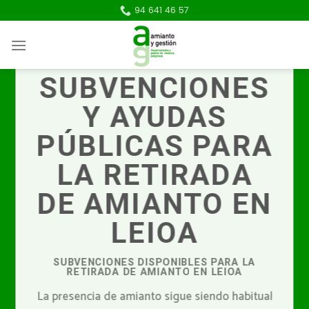
Skip
94 641 46 57
to
content
SUBVENCIONES
Y AYUDAS
PÚBLICAS PARA
LA RETIRADA
DE AMIANTO EN
LEIOA
SUBVENCIONES DISPONIBLES PARA LA
RETIRADA DE AMIANTO EN LEIOA
La presencia de amianto sigue siendo habitual