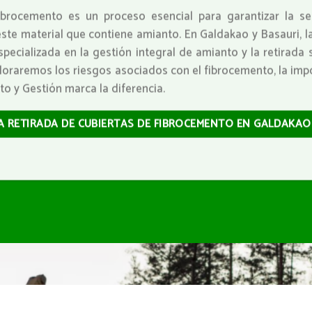
ibrocemento es un proceso esencial para garantizar la se
este material que contiene amianto. En Galdakao y Basauri, l
specializada en la gestión integral de amianto y la retirada
loraremos los riesgos asociados con el fibrocemento, la impo
o y Gestión marca la diferencia.
LA RETIRADA DE CUBIERTAS DE FIBROCEMENTO EN GALDAKAO