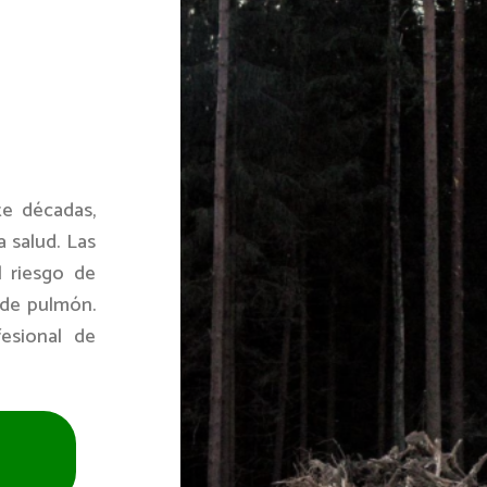
te décadas,
 salud. Las
l riesgo de
 de pulmón.
fesional de