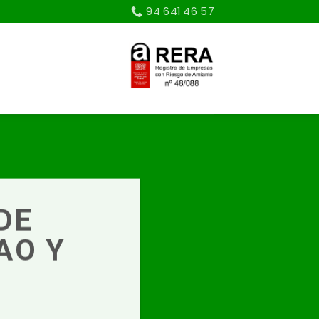
94 641 46 57
DE
AO Y