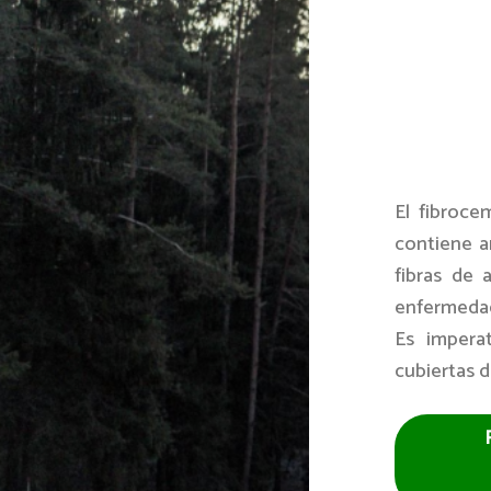
El fibroce
contiene a
fibras de 
enfermedad
Es imperat
cubiertas 