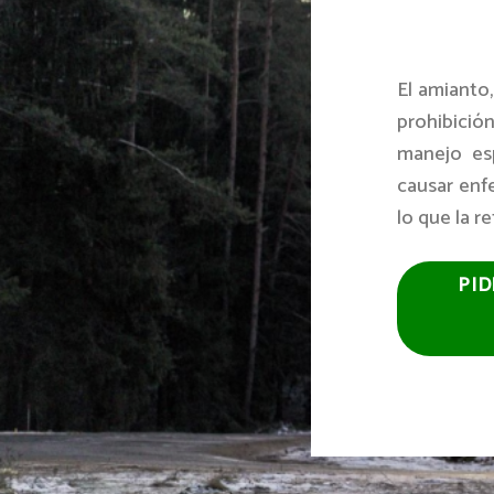
El amianto,
prohibició
manejo esp
causar enf
lo que la r
PID