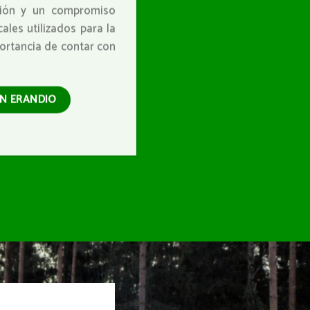
isión y un compromiso
ales utilizados para la
portancia de contar con
EN ERANDIO