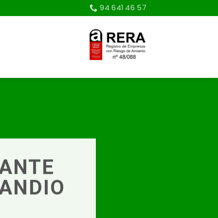
94 641 46 57
IANTE
RANDIO