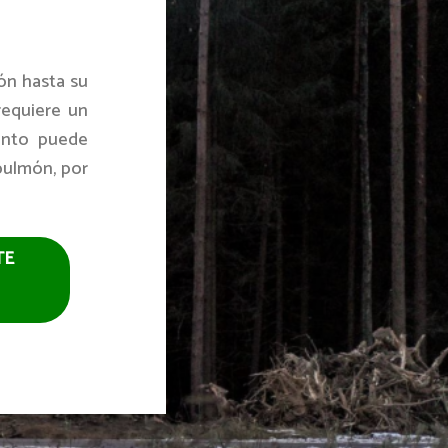
ión hasta su
requiere un
ianto puede
pulmón, por
TE