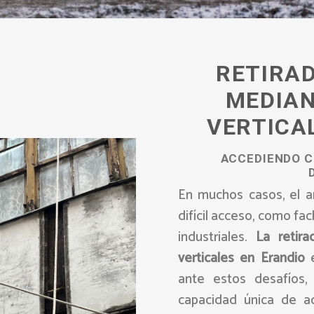
RETIRA
MEDIA
VERTICA
ACCEDIENDO C
En muchos casos, el a
difícil acceso, como fa
industriales.
La retir
verticales en Erandio
e
ante estos desafíos, 
capacidad única de 