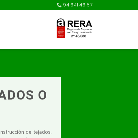
94 641 46 57
JADOS O
nstrucción de tejados,