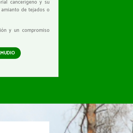
rial cancerígeno y su
e amianto de tejados o
isión y un compromiso
AMUDIO