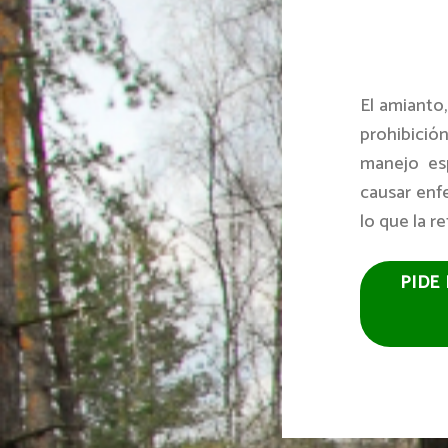
El amianto,
prohibició
manejo esp
causar enf
lo que la r
PIDE