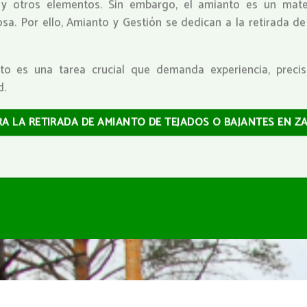
s y otros elementos. Sin embargo, el amianto es un mate
sa. Por ello, Amianto y Gestión se dedican a la retirada d
nto es una tarea crucial que demanda experiencia, prec
d.
RA LA RETIRADA DE AMIANTO DE TEJADOS O BAJANTES EN Z