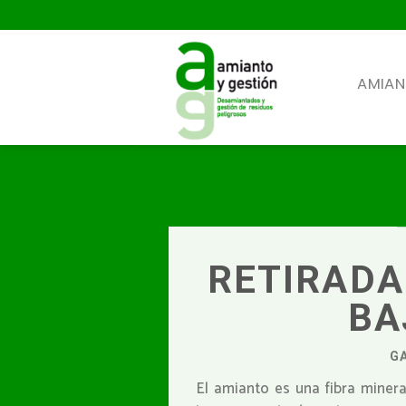
Skip
to
content
AMIA
RETIRADA
BA
G
El amianto es una fibra minera