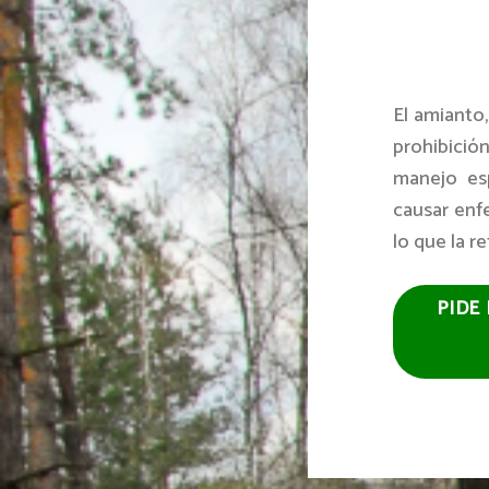
El amianto,
prohibició
manejo esp
causar enf
lo que la r
PIDE