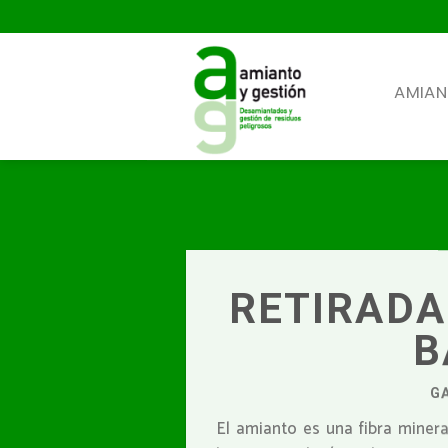
Skip
to
content
AMIA
RETIRADA
B
G
El amianto es una fibra minera