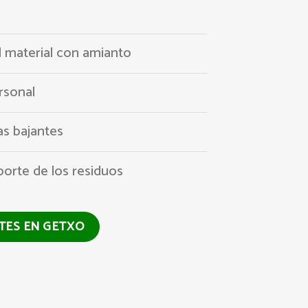
l material con amianto
rsonal
s bajantes
porte de los residuos
NTES EN GETXO