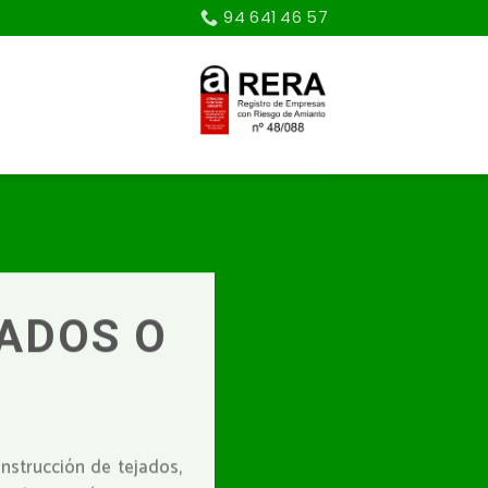
94 641 46 57
JADOS O
nstrucción de tejados,