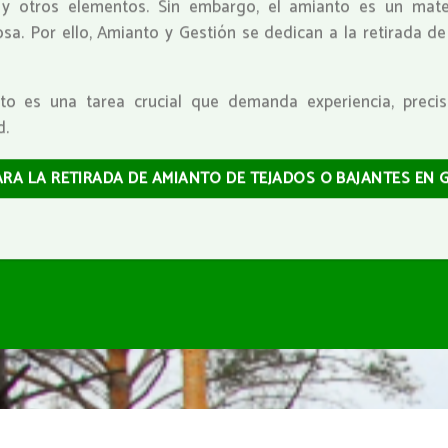
s y otros elementos. Sin embargo, el amianto es un mate
sa. Por ello, Amianto y Gestión se dedican a la retirada d
nto es una tarea crucial que demanda experiencia, prec
d.
ARA LA RETIRADA DE AMIANTO DE TEJADOS O BAJANTES EN 