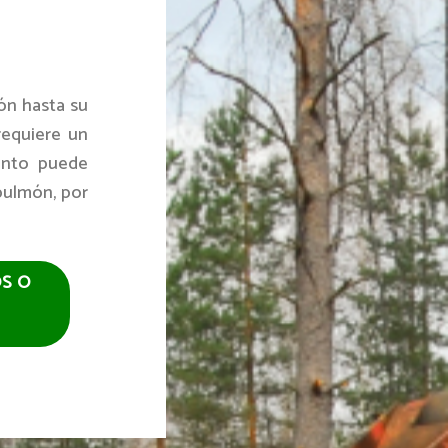
ión hasta su
requiere un
ianto puede
pulmón, por
OS O