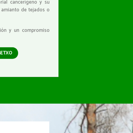
rial cancerígeno y su
e amianto de tejados o
isión y un compromiso
GETXO