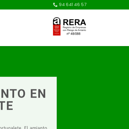
94 641 46 57
ANTO EN
TE
rtugalete. El amianto,