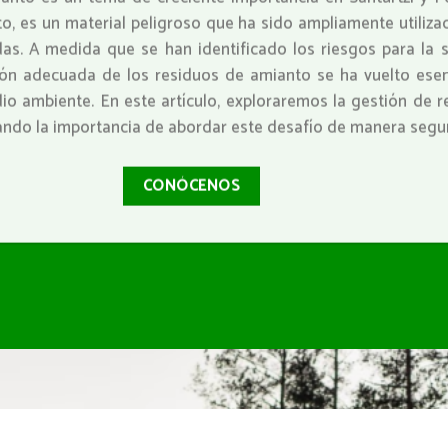
 es un material peligroso que ha sido ampliamente utilizad
das. A medida que se han identificado los riesgos para la 
tión adecuada de los residuos de amianto se ha vuelto esen
dio ambiente. En este artículo, exploraremos la gestión de 
cando la importancia de abordar este desafío de manera segur
CONÓCENOS