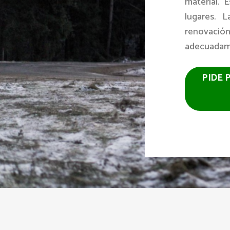
material. E
lugares. 
renovaci
adecuadam
PIDE 