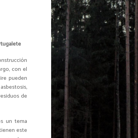
rtugalete
onstrucción
rgo, con el
aire pueden
sbestosis,
residuos de
 es un tema
ntienen este