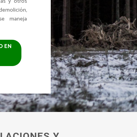
cas y otros
emolición,
se maneja
O EN
LACIONES Y