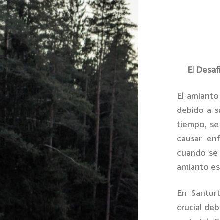
El Desaf
El amianto
debido a su
tiempo, se
causar en
cuando se 
amianto es
En Santurt
crucial deb