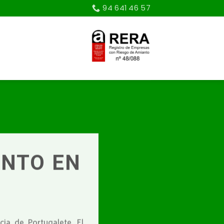
94 641 46 57
ANTO EN
ia de Portugalete. El