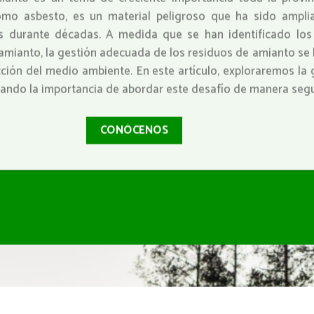
mo asbesto, es un material peligroso que ha sido amplia
as durante décadas. A medida que se han identificado los
 amianto, la gestión adecuada de los residuos de amianto se 
ección del medio ambiente. En este artículo, exploraremos la
ando la importancia de abordar este desafío de manera segur
CONÓCENOS