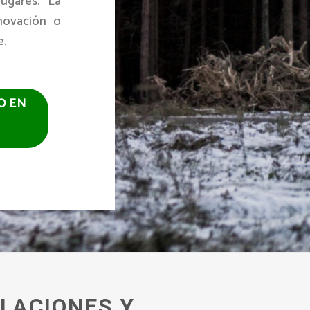
lugares. La
enovación o
e.
O EN
LACIONES Y