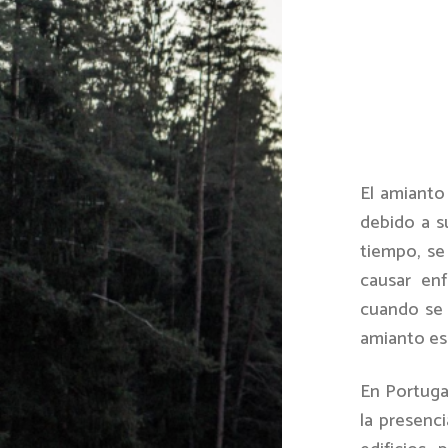
El amianto
debido a su
tiempo, se
causar en
cuando se 
amianto es
En Portuga
la presenci