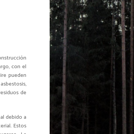
onstrucción
rgo, con el
aire pueden
sbestosis,
residuos de
al debido a
rial. Estos